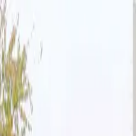
Producten en oplossingen
Services
Kennisbank
Projecten
Over ons
Contact
Nederland
Home