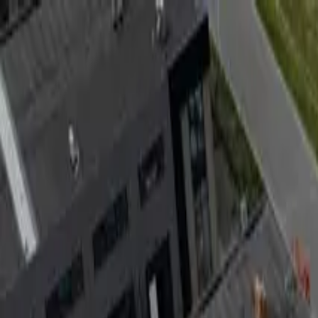
Producten en oplossingen
Services
Kennisbank
Projecten
Over ons
Contact
Nederland
Home