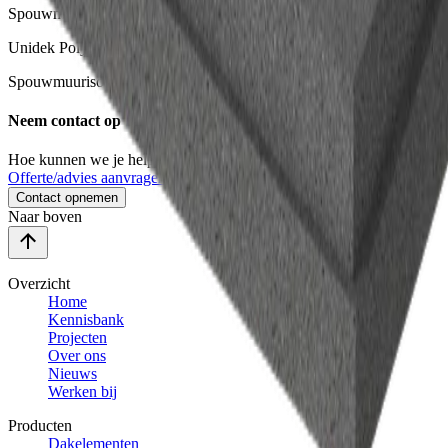
Spouwmuurisolatie van gerecycled isolatiemateriaal
Unidek Polydek Plus
Spouwmuurisolatie van EPS Platinum
Neem contact op
Hoe kunnen we je helpen?
Offerte/advies aanvragen
Contact opnemen
Naar boven
Overzicht
Home
Kennisbank
Projecten
Over ons
Nieuws
Werken bij
Producten
Dakelementen