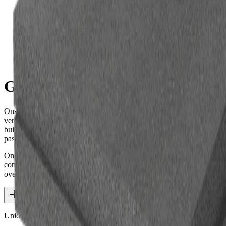
Gevelisolatieplaten
Gevelisolatieplaten
Ons breed assortiment gevelisolatieplaten is geschikt voor
verschillende toepassingen zoals spouwmuur-, binnen- en
buitenmuurisolatie, het isoleren van vliesgevels, maar ook om toe te
passen in houtskeletbouw.
Onze gevelisolatie oplossingen zijn geschikt voor woningbouw,
commerciële bouw, nieuwbouw of renovatieprojecten. Bekijk in het
overzicht welke oplossing het beste past bij jouw project.
Meer
Unidek Polydek RE