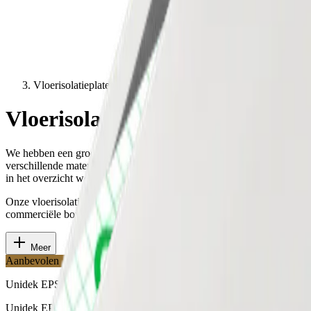
Vloerisolatieplaten
Vloerisolatieplaten
We hebben een groot assortiment (dek)vloerisolatieplaten in
verschillende materialen en voor verschillende toepassingen. Bekijk
in het overzicht welke oplossing het beste past bij jouw project.
Onze vloerisolatie oplossingen zijn geschikt voor woningbouw,
commerciële bouw, nieuwbouw of renovatieprojecten.
Meer
Aanbevolen
Unidek EPS 100
Unidek EPS 100 is deels gemaakt van gerecycled materiaal