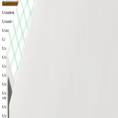
Aanbevolen
Unidek EPS 60 RE
Unidek EPS 60 RE is deels gemaakt van gerecycled materiaal
Unidek EPS 60
Unidek EPS isolatieplaten
Unidek EPS 250
Unidek EPS isolatieplaten
Unidek EPS 150
Unidek EPS isolatieplaten
Unidek EPS 100 Sponning
Unidek EPS 100 Sponning vloerisolatie is geschikt voor
vloerverwarming
Unidek EPS 250 Sponning
Unidek EPS 250 Sponning is een eenvoudig aan te brengen