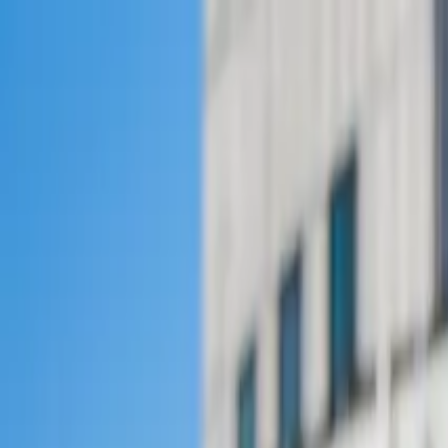
Producten en oplossingen
Services
Kennisbank
Projecten
Over ons
Contact
Nederland
Home