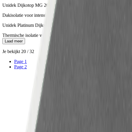
Unidek Dijkotop MG 200
Dakisolatie voor intensief beloopbare platte daken
Unidek Platinum Dijkotop 100
Thermische isolatie voor platte daken
Laad meer
Je bekijkt
20
/
32
Page
1
Page
2