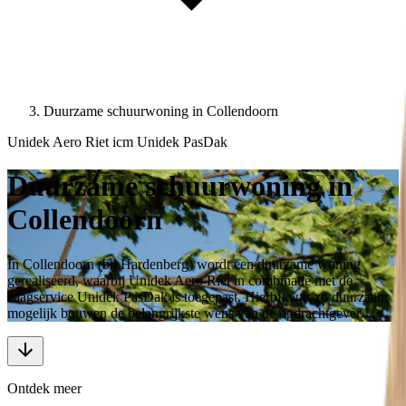
Duurzame schuurwoning in Collendoorn
Unidek Aero Riet icm Unidek PasDak
Duurzame schuurwoning in
Collendoorn
In Collendoorn (bij Hardenberg) wordt een duurzame woning
gerealiseerd, waarbij Unidek Aero Riet in combinatie met de
zaagservice Unidek PasDak is toegepast. Hierbij was zo duurzaam
mogelijk bouwen de belangrijkste wens van de opdrachtgever.
Ontdek meer