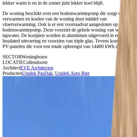
lekker warm is en in de zomer juist lekker koel blijft.
De woning beschikt over een bodemwarmtepomp die zorgt voor het
verwarmen en koelen van de woning door middel van
vloerverwarming. Ook is er een voorraadvat aangesloten op de
bodemwarmtepomp. Deze voorziet de gehele woning van warm
tapwater. De kozijnen worden in aluminium uitgevoerd in een High
Insulated uitvoering en voorzien van triple glas. Tevens komen er 36
PV-panelen die voor een totale opbrengst van 14400 kWh zorgen.
SECTOR
Woningbouw
LOCATIE
Collendoorn
Architect
EVE Architecten
Producten
Unidek PasDak
,
Unidek Aero Riet