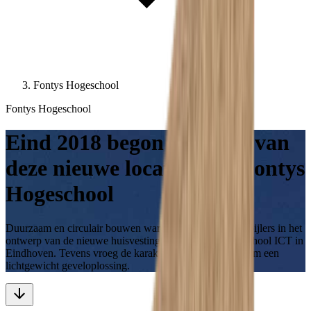
Fontys Hogeschool
Fontys Hogeschool
Eind 2018 begon de bouw van
deze nieuwe locatie voor Fontys
Hogeschool
Duurzaam en circulair bouwen waren twee belangrijke pijlers in het
ontwerp van de nieuwe huisvesting voor Fontys Hogeschool ICT in
Eindhoven. Tevens vroeg de karakteristieke uitkraging om een
lichtgewicht geveloplossing.