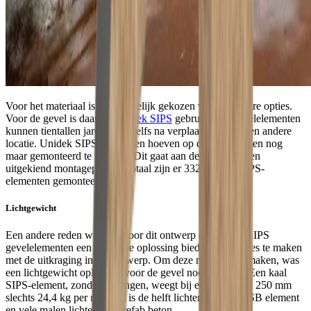
Voor het materiaal is voornamelijk gekozen voor circulaire opties.
Voor de gevel is daarom
Unidek SIPS
gebruikt. De gevelelementen
kunnen tientallen jaren mee, zelfs na verplaatsing naar een andere
locatie. Unidek SIPS-elementen hoeven op de bouw alleen nog
maar gemonteerd te worden. Dit gaat aan de hand van een
uitgekiend montageplan. In totaal zijn er 332 Unidek SIPS-
elementen gemonteerd.
Lichtgewicht
Een andere reden waarom voor dit ontwerp de Unidek SIPS
gevelelementen een passende oplossing bieden, heeft alles te maken
met de uitkraging in het ontwerp. Om deze mogelijk te maken, was
een lichtgewicht oplossing voor de gevel noodzakelijk. Een kaal
SIPS-element, zonder sparingen, weegt bij een dikte van 250 mm
slechts 24,4 kg per m2. Dat is de helft lichter dan een HSB element
en vele malen lichter dan prefab beton.