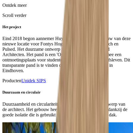
Ontdek meer
Scroll verder
Het project
Eind 2018 begon aannemer Huybregts Relou met de bouw van deze
nieuwe locatie voor Fontys Hogeschool ICT, Paramedisch en
Pulsed. Het duurzame ontwerp komt van Ector Hoogstad
Architecten. Het pand is een 'Open Living Lab' en daarmee een
ontmoetingsplaats voor studenten, docenten én het bedrijfsleven. Dit
transparante pand is te vinden op Campus Rachelsmolen in
Eindhoven.
Producten
Unidek SIPS
Duurzaam en circulair
Duurzaamheid en circulariteit stonden centraal in het ontwerp van
de architect. Het gebouw heeft een laag energieverbruik dankzij de
goede isolatie die is gebruikt voor zowel de gevel als het dak.