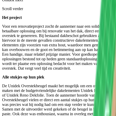
Scroll verder
Het project
Voor een renovatieproject zocht de aannemer naar een solide en
betaalbare oplossing om bij renovatie van het dak, direct een
overstek te genereren. Bij bestaand dakbeschot gebruikten ze
hiervoor in de meeste gevallen constructieve dakelementen. Deze
elementen zijn voorzien van extra hout, waardoor men gemakkelijk
kan overbouwen en de goot en betimmering aan op kan hangen.
Een handige, maar relatief prijzige manier.
Voor goedkopere
oplossingen bestond tot op heden geen standaardoplossing. Vaak
wordt ter plaatse een oplossing bedacht voor het maken van een
overstek. Dat vergt veel tijd en creativiteit.
Alle stukjes op hun plek
De Unidek Overstekbeugel maakt het mogelijk om een overstek
maken met de budgetvriendelijke dakelementen Unidek Reno Dek
of Unidek Reno Dekfolie. Toen de aannemer hoorde van de Unidek
Overstekbeugel vielen er direct een aantal stukjes op hun plek. Dit
was precies wat hij nodig had om een stap verder te kunnen maken.
Samen met de uitvoerder werd gekeken of de beugel in het project
paste. Ook deze was enthousiast, waarna in overleg met de