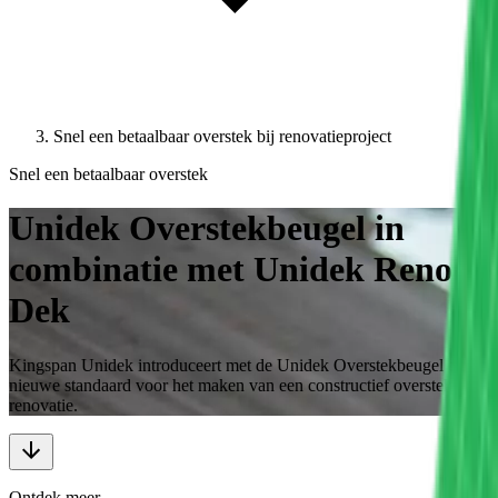
Snel een betaalbaar overstek bij renovatieproject
Snel een betaalbaar overstek
Unidek Overstekbeugel in
combinatie met Unidek Reno
Dek
Kingspan Unidek introduceert met de Unidek Overstekbeugel een
nieuwe standaard voor het maken van een constructief overstek bij
renovatie.
Ontdek meer