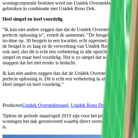
woningcorporatie besloten werd om Unidek Overstekbeugels te
gebruiken in combinatie met Unidek Reno Dek.
Heel simpel en heel voordelig
“Ik kan niet anders zeggen dan dat de Unidek Overstekbeugel een
perfecte oplossing is", vertelt de aannemer. "De beugels zaten er in
no-time op. 30 beugels in een kwartier, echt supersnel. De prijs van
de beugel is zo laag en de verwerking van Unidek Reno Dek gaat
ook snel, dus dit is echt een verbetering in alle opzichten. Heel
simpel en maar heel voordelig. Het is zo simpel dat we haast niet
snappen dat het niet eerder is bedacht.
Ik kan niet anders zeggen dan dat de Unidek Overstekbeugel een
perfecte oplossing is. Dit is echt een verbetering in alle opzichten.
Heel simpel en heel voordelig."
Producten
Unidek Overstekbeugel
,
Unidek Reno Dek
Tijdens de periode maart/april 2019 zijn voor het project 18
woningen het dak gerenoveerd waarbij direct overstek gegenereerd
is.