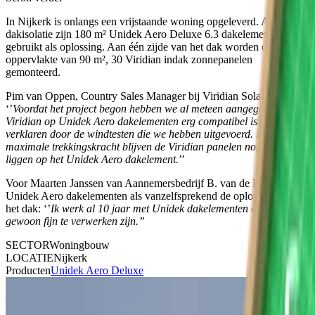
In Nijkerk is onlangs een vrijstaande woning opgeleverd. Als
dakisolatie zijn 180 m² Unidek Aero Deluxe 6.3 dakelementen
gebruikt als oplossing. Aan één zijde van het dak worden op een
oppervlakte van 90 m², 30 Viridian indak zonnepanelen
gemonteerd.
Pim van Oppen, Country Sales Manager bij Viridian Solar vertelt:
‘’
Voordat het project begon hebben we al meteen aangegeven dat
Viridian op Unidek Aero dakelementen erg compatibel is. Dit is te
verklaren door de windtesten die we hebben uitgevoerd. Met een
maximale trekkingskracht blijven de Viridian panelen nog steeds
liggen op het Unidek Aero dakelement.
’’
Voor Maarten Janssen van Aannemersbedrijf B. van de Krol zijn de
Unidek Aero dakelementen als vanzelfsprekend de oplossing voor
het dak: ‘’
Ik werk al 10 jaar met Unidek dakelementen omdat ze
gewoon fijn te verwerken zijn.’’
SECTOR
Woningbouw
LOCATIE
Nijkerk
Producten
Unidek Aero Deluxe