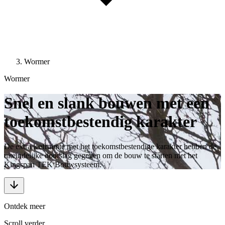
Wormer
Wormer
Snel en slank bouwen met een
toekomstbestendig karakter
De extra leefruimte met het toekomstbestendige karakter hebben de
uiteindelijke doorslag gegeven om de bouw te starten met het
Kingspan TEK Bouwsysteem.
Ontdek meer
Scroll verder