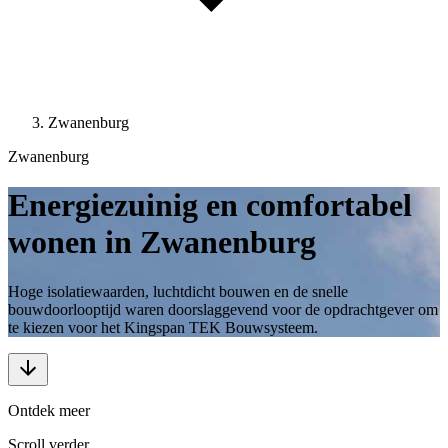
Zwanenburg
Zwanenburg
Energiezuinig en comfortabel
wonen in Zwanenburg
Hoge isolatiewaarden, luchtdicht bouwen en de snelle
bouwdoorlooptijd waren doorslaggevend voor de opdrachtgever om
te kiezen voor het Kingspan TEK Bouwsysteem.
Ontdek meer
Scroll verder