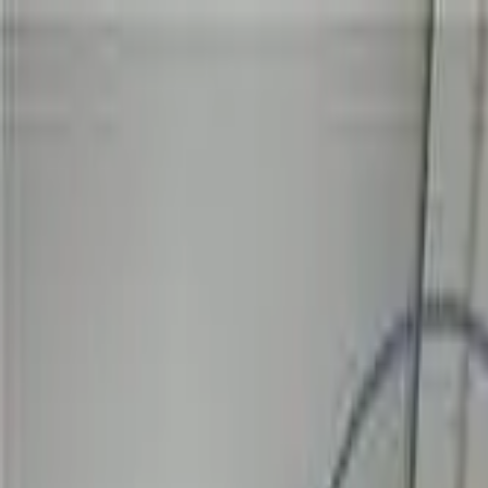
Produits & solutions
Nos services
Savoir & inspiration
Réalisations
À propos de nous
Contact
Belgique
Page d'accueil