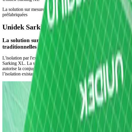
La solution sur mesure pour les toitures traditionnelles et
préfabriquées
Unidek Sarking XL
La solution sur mesure pour les toitures
traditionnelles et préfabriquées
L'isolation par l'extérieur sur les toits existants est facile avec Unidek
Sarking XL. La structure cellulaire perméable à la vapeur en
autorise la conjugaison en toute sécurité avec toute finition et/ou
l’isolation existante.