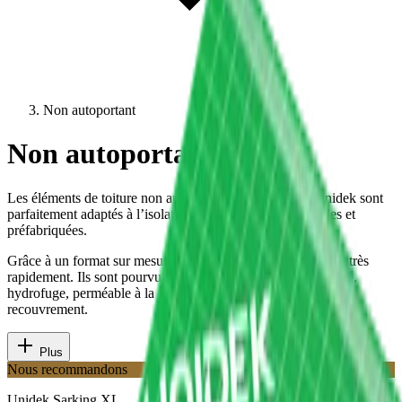
Non autoportant
Non autoportant
Les éléments de toiture non autoportants de Kingspan Unidek sont
parfaitement adaptés à l’isolation des toitures traditionnelles et
préfabriquées.
Grâce à un format sur mesure jusqu’à 8 mètres, ils se posent très
rapidement. Ils sont pourvu d’un écran de sous-toiture intégré,
hydrofuge, perméable à la vapeur et doté d’une bande de
recouvrement.
Plus
Nous recommandons
Unidek Sarking XL