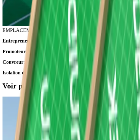
EMPLACEMENT
Dergneau
Entrepreneur général
: Sofimed
Promoteur
: Clever Square
Couvreur
: Vanderlinden Sprl
Isolation du toit
: Unidek Aero Confort 5.0
Voir plus de photos de ce projet