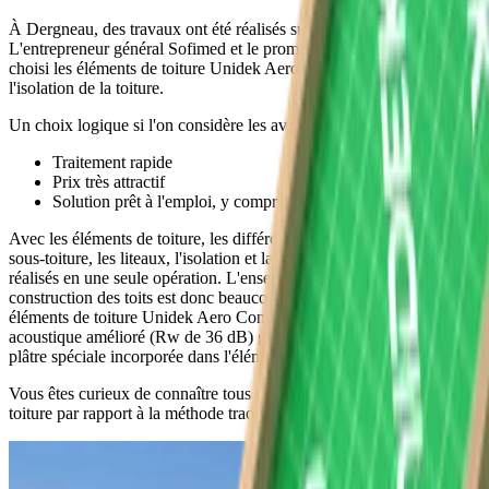
À Dergneau, des travaux ont été réalisés sur 6 maisons neuves.
L'entrepreneur général Sofimed et le promoteur Clever Square ont
choisi les éléments de toiture Unidek Aero Confort 5.0 pour
l'isolation de la toiture.
Un choix logique si l'on considère les avantages :
Traitement rapide
Prix très attractif
Solution prêt à l'emploi, y compris la finition intérieure
Avec les éléments de toiture, les différents composants tels que la
sous-toiture, les liteaux, l'isolation et la finition intérieure sont
réalisés en une seule opération. L'ensemble du processus de
construction des toits est donc beaucoup plus simple et rapide. Les
éléments de toiture Unidek Aero Confort offrent un confort
acoustique amélioré (Rw de 36 dB) grâce une plaque de carton-
plâtre spéciale incorporée dans l'élément.
Vous êtes curieux de connaître tous les avantages des éléments de
toiture par rapport à la méthode traditionnelle ? Lisez-les
ici
.