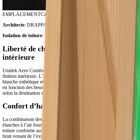
EMPLACEMENT
Carnières
Architecte
: DRAPPA Donato
Isolation de toiture
: Unidek Aero Confort 10.0
Liberté de choix au niveau de la finition
intérieure
Unidek Aero Comfort offre une liberté de choix au niveau de la
finition intérieure. L’élément de toiture est livré avec une face visible
blanche esthétique et prête à l’emploi, qui peut recevoir une finition
en fonction des besoins, pour que les combles soient aménageables
selon la destination souhaitée.
Confort d’habitation maximal
La combinaison des éléments de toiture Unidek et des accessoires
étanches à l’air fournis avec les panneaux permet d’obtenir une
toiture conforme aux exigences d’une maison passive. En outre, le
bruit venant de l’extérieur (la maison est située en bordure d’une