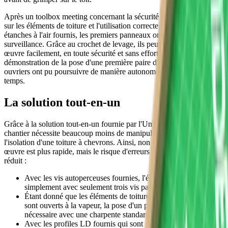
Après un toolbox meeting concernant la sécurité et des explications
sur les éléments de toiture et l'utilisation correcte des accessoires
étanches à l'air fournis, les premiers panneaux ont pu être posés sous
surveillance. Grâce au crochet de levage, ils peuvent être mis en
œuvre facilement, en toute sécurité et sans effort physique. Après la
démonstration de la pose d'une première paire d'éléments, les
ouvriers ont pu poursuivre de manière autonome en un rien de
temps.
La solution tout-en-un
Grâce à la solution tout-en-un fournie par l'Unidek Aero Confort, le
chantier nécessite beaucoup moins de manipulations que pour
l'isolation d'une toiture à chevrons. Ainsi, non seulement la mise en
œuvre est plus rapide, mais le risque d'erreurs est considérablement
réduit :
Avec les vis autoperceuses fournies, l'élément se fixe
simplement avec seulement trois vis par point d'appui ;
Étant donné que les éléments de toiture de Kingspan Unidek
sont ouverts à la vapeur, la pose d'un pare-vapeur n'est pas
nécessaire avec une charpente standard ;
Avec les profiles LD fournis qui sont posés préalablement