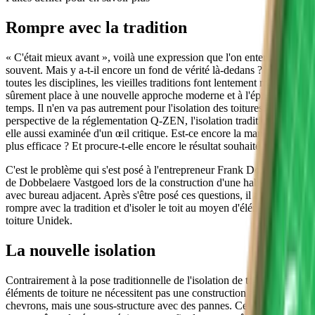
Rompre avec la tradition
« C'était mieux avant », voilà une expression que l'on entend
souvent. Mais y a-t-il encore un fond de vérité là-dedans ? Dans
toutes les disciplines, les vieilles traditions font lentement mais
sûrement place à une nouvelle approche moderne et à l'épreuve du
temps. Il n'en va pas autrement pour l'isolation des toitures. Avec la
perspective de la réglementation Q-ZEN, l'isolation traditionnelle est
elle aussi examinée d'un œil critique. Est-ce encore la manière la
plus efficace ? Et procure-t-elle encore le résultat souhaité ?
C'est le problème qui s'est posé à l'entrepreneur Frank Dobbelaere
de Dobbelaere Vastgoed lors de la construction d'une habitation
avec bureau adjacent. Après s'être posé ces questions, il a choisi de
rompre avec la tradition et d'isoler le toit au moyen d'éléments de
toiture Unidek.
La nouvelle isolation
Contrairement à la pose traditionnelle de l'isolation de toiture, les
éléments de toiture ne nécessitent pas une construction avec des
chevrons, mais une sous-structure avec des pannes. Ces pannes