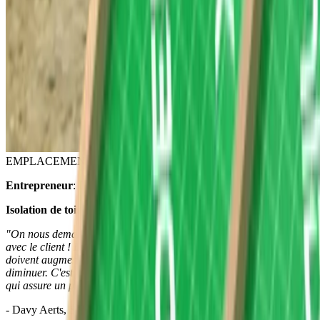
EMPLACEMENT
Deinze
Entrepreneur
: Dobbelaere Vastgoed
Isolation de toiture
: Unidek Aero Confort 4.5
"On nous demande de plus en plus souvent de nous investir à fond
avec le client ! La vitesse de construction et le rendement général
doivent augmenter, le coût du travail et la charge d'erreur doivent
diminuer. C'est justement cette symbiose entre le client et le fabricant
qui assure un partenariat durable."
- Davy Aerts, Sales Manager Kingspan Unidek