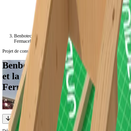
Benbotec opte pour la rapidité et la finition avec Unidek Aero
Fermacell
Projet de construction en bois
Benbotec opte pour la rapidité
et la finition avec Unidek Aero
Fermacell
Dans ce projet de construction en bois, des éléments de toiture
Unidek Aero Fermacell 6.0 ont été choisis
Découvrez-en plus