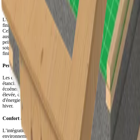
Une finition intérieure luxueuse
L’un des plus grands atouts de l’Unidek Aero Fermacell est la
finition intérieure intégrée en plaques de fibres-gypse Fermacell.
Celles-ci offrent non seulement un aspect moderne et épuré, mais
aussi une excellente base pour des finitions ultérieures telles que la
peinture ou le papier peint. L’intérieur a immédiatement un rendu
soigné, ce qui permet de raccourcir considérablement la phase de
finition. Une situation gagnant-gagnant !
Performances thermiques
Les éléments de toiture allient une excellente valeur d'isolation à une
étanchéité à l'air optimale, s'inscrivant parfaitement dans la vision
écoénergétique de Benbotec. Grâce à leur capacité d'isolation
élevée, ces toitures contribuent à une réduction de la consommation
d'énergie et assurent un climat intérieur confortable, tant en été qu’en
hiver.
Confort acoustique
L’intégration de plaques Fermacell garantit en outre un
environnement acoustique agréable dans l’habitation. Ces plaques