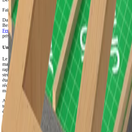
Faites défiler pour en savoir plus
Dans le cadre d’un projet de construction en bois récemment réalisé,
Benbotec a opté pour les éléments de toiture
Unidek Aero
Fermacell
. Ce choix témoigne de la volonté de Benbotec de
privilégier la qualité, la rapidité et une finition parfaite.
Une pose rapide et efficace
Le montage des éléments Unidek Aero Fermacell s’est déroulé de
manière particulièrement fluide, contribuant ainsi à une progression
rapide du chantier. Grâce à leur caractère préfabriqué et à leur
structure légère mais robuste, les versants du toit ont pu être rendus
étanches en un temps record. Pour l’entrepreneur, cela signifie une
réduction des risques liés aux conditions météorologiques, et pour le
maître d’ouvrage, un délai d’exécution plus court.
Afin d’intégrer élégamment et simplement les fenêtres de
toiture,
Unidek Aero Chambranle de fenêtre
a été utilisé. Cet
élément préfabriqué permet une installation rapide et soignée des
fenêtres de toiture, sans besoin de chevêtre. L’enveloppe thermique
reste ainsi bien isolée, ce qui améliore également l’étanchéité à l’air
du toit.