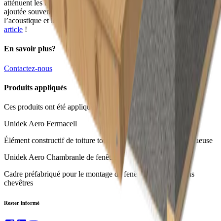
atténuent les bruits, améliorant ainsi le confort de vie — une valeur
ajoutée souvent sous-estimée. Vous souhaitez en savoir plus sur
l’acoustique et les éléments de toiture ? N’hésitez pas à consulter
cet
article
!
En savoir plus?
Contactez-nous
Produits appliqués
Ces produits ont été appliqués dans ce projet :
Unidek Aero Fermacell
Élément constructif de toiture tout-en-un pour une finition luxueuse
Unidek Aero Chambranle de fenêtre
Cadre préfabriqué pour le montage de fenêtres de toiture sans
chevêtres
Rester informé