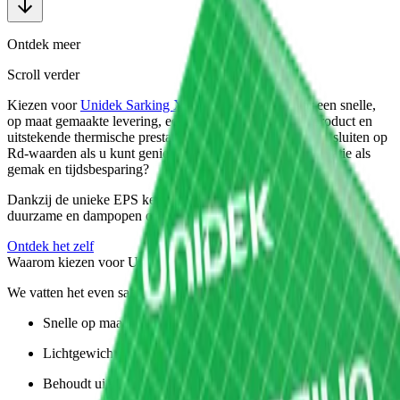
Ontdek meer
Scroll verder
Kiezen voor
Unidek Sarking XL
betekent kiezen voor een snelle,
op maat gemaakte levering, een makkelijk te hanteren product en
uitstekende thermische prestaties. Waarom compromissen sluiten op
Rd-waarden als u kunt genieten van zowel superieure isolatie als
gemak en tijdsbesparing?
Dankzij de unieke EPS kern biedt Unidek Sarking XL een
duurzame en dampopen oplossing voor uw sarkingdak.
Ontdek het zelf
Waarom kiezen voor Unidek Sarking XL?
We vatten het even samen:
Snelle op maat gemaakte levering
Lichtgewicht en gemakkelijk te verwerken
Behoudt uitstekende thermische prestaties