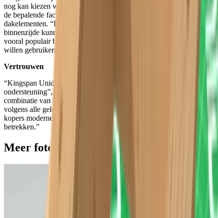
nog kan kiezen welke afwerking hij wenst, was voor Gilen één van
de bepalende factoren bij de keuze voor het gebruik van deze
dakelementen. “De panelen met de Fermacell-gipsvezelplaat aan de
binnenzijde kunnen worden gepleisterd, geverfd of behangen. Dit is
vooral populair bij klanten die de zolderverdieping als slaapkamer
willen gebruiken.”
Vertrouwen
“Kingspan Unidek biedt de aannemer goede technische
ondersteuning”, laat Laurens Gilen nog optekenen. “Voeg daarbij de
combinatie van snel plaatsbare en performante dakafwerking
volgens alle geldende normen. Zo kunnen we vanaf eind 2017 de
kopers moderne woningen bieden die ze in alle vertrouwen kunnen
betrekken.”
Meer foto's bekijken van dit project