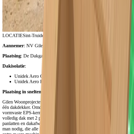
LOCATIE
Sint-Truiden
Aannemer
: NV Gilen Woonprojecten
Plaatsing
: De Dakgast
Dakisolatie
:
Unidek Aero Comfort 4.0
Unidek Aero Fermacell 4.0
Plaatsing in sneltempo
Gilen Woonprojecten werkt voor de afwerking van de daken met
één dakdekker. Omdat de dakelementen, bestaande uit een
vormvaste EPS-kern, zelfdragend zijn, kan de dakdekker een
volledig dak met 2 personen op 2 dagen dicht leggen, inclusief
panlatten en dakafwerking. Daarvoor zijn op de werf slechts twee
man nodig, die alle handelingen kunnen uitvoeren, zonder dat je