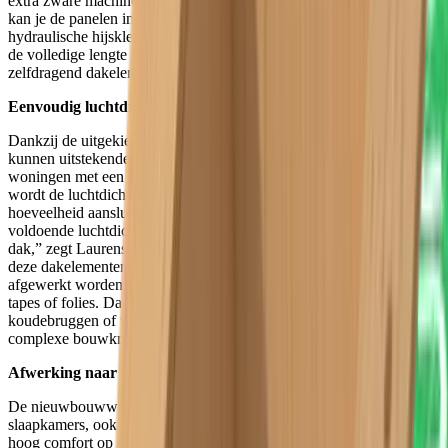
extra zware machines nodig hebt. Eens de gordingen geplaatst zijn,
kan je de panelen in sneltempo aanbrengen met behulp van een
hydraulische hijsklem en zelfborende schroeven. Bovendien wordt
de volledige lengte van nok tot muurplaat, over de gordingen, met 1
zelfdragend dakelement overbrugd.
Eenvoudig luchtdicht bouwen
Dankzij de uitgekiende opbouw van de sandwich dakelementen,
kunnen uitstekende prestaties geleverd worden. Interessant voor
woningen met een laag energiepeil, of passiefwoningen. Daarnaast
wordt de luchtdichtheid van het dak verhoogd door de minimale
hoeveelheid aansluitingen. “Tegenwoordig kan je niet meer
voldoende luchtdicht bouwen met de traditionele opbouw van een
dak,” zegt Laurens Gilen. “Dit wordt volledig opgevangen door
deze dakelementen. Er moet eenvoudigweg een naad luchtdicht
afgewerkt worden met een elastische PU-schuim, zonder allerlei
tapes of folies. Daardoor is de kans op foutieve plaatsing (met
koudebruggen of vochtinfiltratie tot gevolg) ter hoogte van
complexe bouwknopen (aansluitingen) quasi onbestaande.”
Afwerking naar keuze
De nieuwbouwwoningen van project Victoria hebben 3 tot 5
slaapkamers, ook onder het dak. Unidek Aero panelen leveren een
hoog comfort op akoestisch vlak. Ook het feit dat de klant achteraf