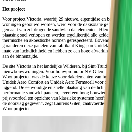
Het project
Voor project Victoria, waarbij 29 nieuwe, eigentijdse en betaalbare
woningen gebouwd worden, werd voor de dakisolatie gebruik
gemaakt van zelfdragende sandwich dakelementen. Hierdoor kon de
plaatsing snel verlopen en werden tegelijkertijd alle geldende
thermische en akoestische normen gerespecteerd. Bovendien
garanderen deze panelen van fabrikant Kingspan Unidek een hoge
mate van luchtdichtheid en hebben ze een hoge afwerkingsgraad
aan de binnenzijde.
De site Victoria in het landelijke Wilderen, bij Sint-Truiden, telt 29
nieuwbouwwoningen. Voor bouwpromotor NV Gilen
Woonprojecten was de keuze voor dakelementen van het type
Unidek Aero Comfort en Unidek Aero Fermacell voor de hand
liggend. De eenvoudige en snelle plaatsing van de lichte, maar
performante sandwichpanelen, levert een hoog bouwtempo op. “Het
prijsvoordeel ten opzichte van klassieke systemen heeft zeker mee
de doorslag gegeven”, zegt Laurens Gilen, zaakvoerder bij Gilen
Woonprojecten.