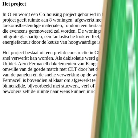
Het project
In Olen wordt een Co-housing project gebouwd in het groen. Het
project geeft ruimte aan 8 woningen, afgewerkt met
toekomstbestendige materialen, rondom een bestaande oude schuur,
die eveneens gerenoveerd zal worden. De woningen zullen bestaan
uit grote glaspartijen, een fantastische look en feel, én een minimale
energiefactuur door de keuze van hoogwaardige isolatie.
Het project bestaat uit een prefab constructie in CLT, dewelke zeer
snel verwerkt kan worden. Als dakisolatie werd gekozen voor
Unidek Aero Fermacell dakelementen van Kingspan Unidek
omwille van de goede match met CLT door het dampopen karakter
van de panelen én de snelle verwerking op de werf. Unidek Aero
Fermacell is bovendien al klaar om afgewerkt te worden aan de
binnenzijde, bijvoorbeeld met stucwerk, verf of behang, zodat
bewoners zelf de ruimte naar wens kunnen inrichten.