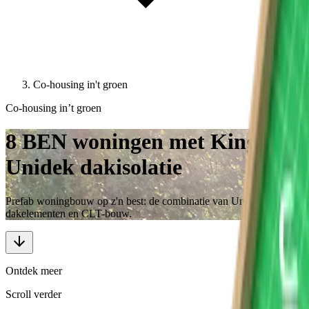
Co-housing in't groen
Co-housing in’t groen
8 BEN woningen met Kingspan
Unidek dakisolatie
Prefab woningbouw op z'n best: de combinatie van Unidek
dakelementen en CLT-bouw.
Ontdek meer
Scroll verder