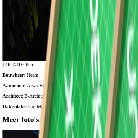
LOCATIE
Olen
Bouwheer
: Heem
Aannemer
: Arwo Bouw
Architect
: B-Architecten
Dakisolatie
: Unidek Aero Fermacell
Meer foto's bekijken van dit project