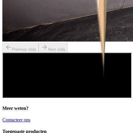
Previous slide
Next slide
Meer weten?
Contacteer ons
Toegepaste producten