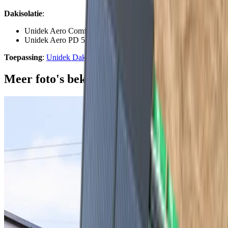
Dakisolatie
:
Unidek Aero Comfort 5.0
Unidek Aero PD 5.5
Toepassing
:
Unidek Dakelementen en PV
Meer foto's bekijken van dit project