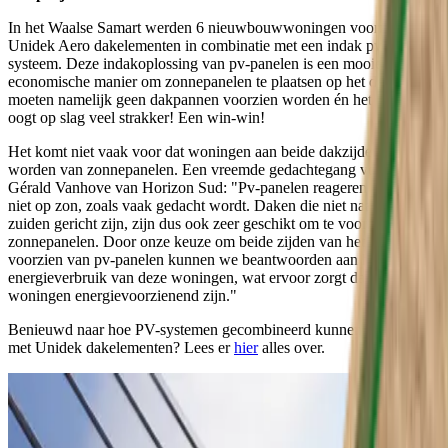
In het Waalse Samart werden 6 nieuwbouwwoningen voorzien van
Unidek Aero dakelementen in combinatie met een indak pv-
systeem. Deze indakoplossing van pv-panelen is een mooie en
economische manier om zonnepanelen te plaatsen op het dak: er
moeten namelijk geen dakpannen voorzien worden én het geheel
oogt op slag veel strakker! Een win-win!
Het komt niet vaak voor dat woningen aan beide dakzijden voorzien
worden van zonnepanelen. Een vreemde gedachtegang volgens
Gérald Vanhove van Horizon Sud: "Pv-panelen reageren op licht en
niet op zon, zoals vaak gedacht wordt. Daken die niet naar het
zuiden gericht zijn, zijn dus ook zeer geschikt om te voorzien van
zonnepanelen. Door onze keuze om beide zijden van het dak te
voorzien van pv-panelen kunnen we beantwoorden aan het jaarlijks
energieverbruik van deze woningen, wat ervoor zorgt dat deze
woningen energievoorzienend zijn."
Benieuwd naar hoe PV-systemen gecombineerd kunnen worden
met Unidek dakelementen? Lees er
hier
alles over.