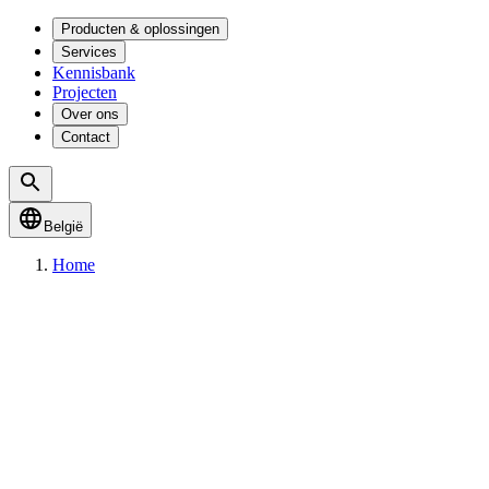
Producten & oplossingen
Services
Kennisbank
Projecten
Over ons
Contact
België
Home