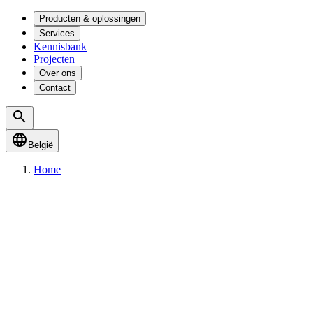
Producten & oplossingen
Services
Kennisbank
Projecten
Over ons
Contact
België
Home