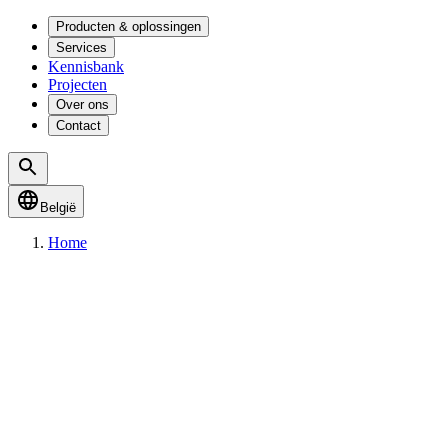
Producten & oplossingen
Services
Kennisbank
Projecten
Over ons
Contact
België
Home