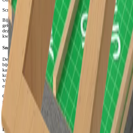
Scroll verder
Bij een recent gerealiseerd houtskeletbouwproject heeft Benbotec
gekozen voor
Unidek Aero Fermacell
dakelementen. De keuze voor
deze dakelementen onderstreept het streven van Benbotec naar
kwaliteit, snelheid en een perfecte afwerking.
Snelle en efficiënte plaatsing
De montage van Unidek Aero Fermacell verliep bijzonder vlot, wat
bijdroeg aan een snelle vooruitgang op de werf. Dankzij het prefab
karakter en de lichte, maar stevige opbouw van de dakelementen
konden de dakvlakken in recordtempo waterdicht gemaakt worden.
Voor de aannemer betekende dit minder risico op weersinvloeden,
en voor de bouwheer een kortere doorlooptijd.
Om dakramen mooi en eenvoudig te integreren, werd
gebruikgemaakt van het
Unidek Aero Dakraamkozijn
. Dit prefab
element maakt het mogelijk om dakramen snel en strak in te bouwen
zonder raveling. De thermische schil blijft op deze manier goed
geïsoleerd, wat ook de luchtdichtheid van het dak ten goede komt.
Luxueuze afwerking aan de binnenzijde