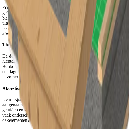
Eén van de grootste troeven van de Unidek Aero Fermacell is de
geïntegreerde binnenafwerking in Fermacell gipsvezelplaten. Deze
bieden niet alleen een strakke, moderne look, maar ook een
uitstekende basis voor verdere afwerking zoals schilderwerken of
behang. De binnenzijde oogt meteen verzorgd, waardoor de
afwerkingsfase aanzienlijk wordt verkort. Een win-win!
Thermische prestaties
De dakelementen combineren een uitstekende isolatiewaarde met
luchtdichtheid, wat perfect aansluit bij de energiezuinige visie van
Benbotec. Dankzij de hoge isolatiecapaciteit draagt het dak bij aan
een lager energieverbruik en een comfortabel binnenklimaat, zowel
in zomer als winter.
Akoestisch comfort
De integratie van Fermacellplaten zorgt bovendien voor een
aangenaam akoestisch klimaat in de woning. De platen dempen
geluiden en verhogen zo het wooncomfort — een meerwaarde die
vaak onderschat wordt. Wil je meer weten over akoestiek en
dakelementen? Bekijk dan zeker
dit artikel
!