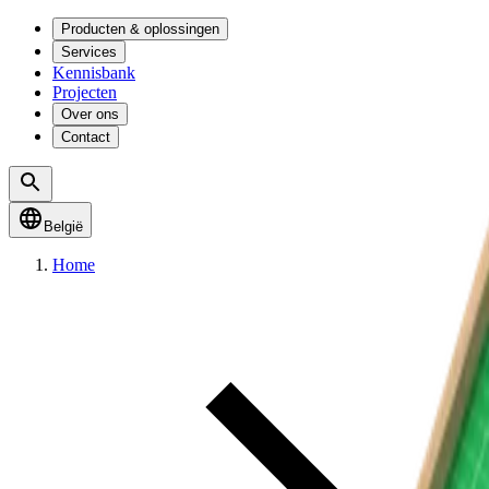
Producten & oplossingen
Services
Kennisbank
Projecten
Over ons
Contact
België
Home