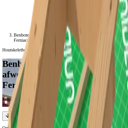
Benbotec kiest voor snelheid en afwerking met Unidek Aero
Fermacell
Houtskeletbouwproject met dakelementen
Benbotec kiest voor snelheid en
afwerking met Unidek Aero
Fermacell
In dit houtskeletbouwproject werd gekozen voor Unidek Aero
Fermacell 6.0 dakelementen
Ontdek meer