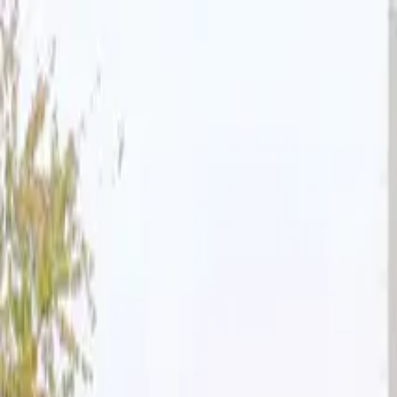
Producten en oplossingen
Services
Kennisbank
Projecten
Over ons
Contact
Nederland
Home