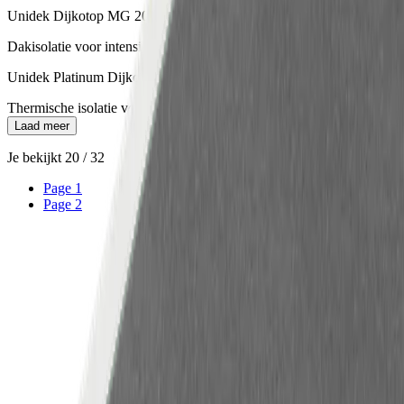
Unidek Dijkotop MG 200
Dakisolatie voor intensief beloopbare platte daken
Unidek Platinum Dijkotop 100
Thermische isolatie voor platte daken
Laad meer
Je bekijkt
20
/
32
Page
1
Page
2