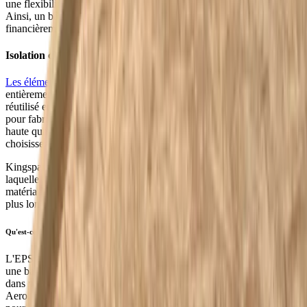
une flexibilité pour de futures adaptations sont au cœur du projet.
Ainsi, un bâtiment circulaire finit par se rentabiliser à la fois
financièrement et sur le plan environnemental.
Isolation circulaire de la toiture avec éléments de toiture
Les éléments de toiture Unidek Aero
, solides et polyvalents, sont
entièrement recyclables. Le noyau EPS peut être entièrement
réutilisé et/ou recyclé. Ce matière première peut ensuite être utilisée
pour fabriquer de nouveaux matériaux de construction circulaires de
haute qualité. Avec les éléments de toiture Kingspan Unidek, vous
choisissez l'isolation circulaire !
Kingspan Unidek a choisi de répéter la chaîne de qualité dans
laquelle nous concevons et fabriquons des produits avec des
matériaux qui peuvent offrir les meilleures performances possibles le
plus longtemps possible. Même après la réutilisation.
Qu'est-ce qui rend l'EPS (Platinum) circulaire ?
L'EPS a la particularité d'être réutilisable de manière infinie. C'est
une base idéale pour la circularité. En intégrant l'EPS (Platinum)
dans nos solutions d'isolation, comme les éléments de toiture Unidek
Aero, Kingspan Unidek prend la tête de l'industrie de la construction