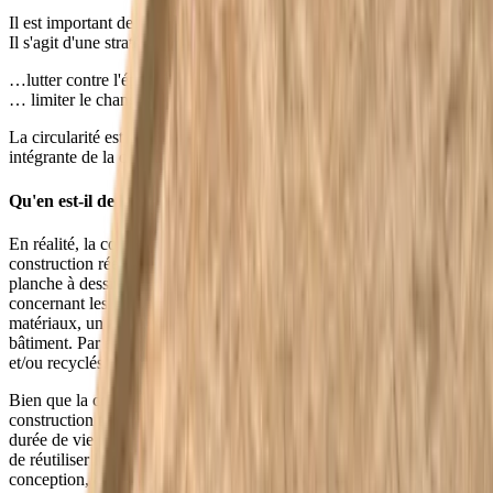
Il est important de noter que la circularité n'est pas un objectif en soi.
Il s'agit d'une stratégie à long terme grâce à laquelle nous pouvons…
…lutter contre l'épuisement des matières premières
… limiter le changement climatique
La circularité est de plus en plus populaire et fait désormais partie
intégrante de la construction.
Qu'en est-il de la circularité dans la construction ?
En réalité, la construction circulaire a une grande influence sur la
construction réelle. Quelque chose qui commence déjà sur la
planche à dessin de l'architecte. Un architecte fait déjà des choix
concernant les matériaux dès la conception. Avec ces choix de
matériaux, un architecte peut déjà déterminer la circularité d'un
bâtiment. Par exemple, en prescrivant des matériaux réutilisables
et/ou recyclés.
Bien que la construction circulaire semble plus coûteuse que la
construction traditionnelle, cela est largement compensé par une
durée de vie plus longue, des coûts d'entretien réduits et la possibilité
de réutiliser les matériaux. Cela est dû au fait que, lors de la
conception, des matériaux robustes, nécessitant peu d'entretien, et