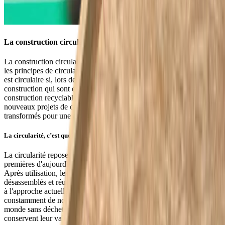
La construction circulaire, c’est quoi ?
La construction circulaire est une construction durable dans lequel
les principes de circularité sont appliqués. Par exemple, un bâtiment
est circulaire si, lors de sa construction, on utilise des matériaux de
construction qui sont en cycle fermé. Cela signifie des matériaux de
construction recyclables, qui peuvent être réutilisés dans de
nouveaux projets de construction après la démolition du bâtiment ou
transformés pour une autre utilisation.
La circularité, c’est quoi ?
La circularité repose sur le principe selon lequel les matières
premières d'aujourd'hui peuvent également être utilisées plus tard.
Après utilisation, les matériaux de construction peuvent être
désassemblés et réutilisés. C'est une façon de penser qui est opposée
à l'approche actuelle qui consiste à acheter, utiliser et jeter
constamment de nouveaux matériaux. La circularité vise à créer un
monde sans déchets. Les matières premières et les produits
conservent leur valeur.