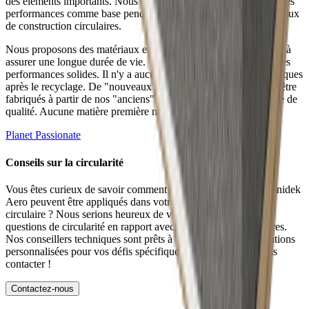
des éléments importants. Nous choisissons d'utiliser l'ensemble des
performances comme base pendant le cycle de vie de nos matériaux
de construction circulaires.
Nous proposons des matériaux et des systèmes d'isolation visant à
assurer une longue durée de vie. Vous pouvez vous attendre à des
performances solides. Il n'y a aucune perte des propriétés thermiques
après le recyclage. De "nouveaux" éléments de toiture peuvent être
fabriqués à partir de nos "anciens" éléments de toiture sans perte de
qualité. Aucune matière première n'est perdue.
Planet Passionate
Conseils sur la circularité
Vous êtes curieux de savoir comment les éléments de toiture Unidek
Aero peuvent être appliqués dans votre projet de construction
circulaire ? Nous serions heureux de vous conseiller sur les
questions de circularité en rapport avec l'isolation de vos toitures.
Nos conseillers techniques sont prêts à vous proposer des solutions
personnalisées pour vos défis spécifiques. N'hésitez pas à nous
contacter !
Contactez-nous