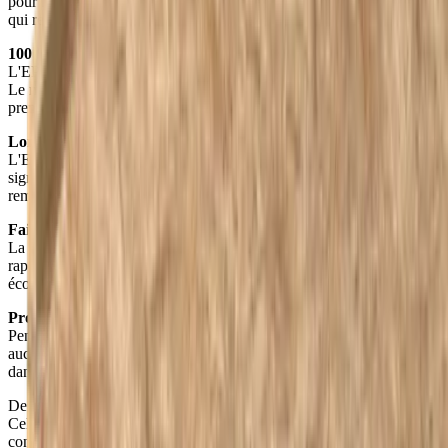
pour réaliser un processus complètement circulaire. Mais qu'est-ce
qui rend l'EPS circulaire ?
100 % recyclable
L'EPS (platinum) peut être entièrement recyclé sans perte de qualité.
Le matériau est broyé mécaniquement et réutilisé comme matière
première pour de nouveaux produits en EPS.
Longue durée de vie
L'EPS a une durée de vie de plus de 50 ans sans dégradation
significative de la valeur d'isolation. Cela réduit la nécessité de
remplacements fréquents.
Faible consommation d'énergie lors de la production
La production de l'EPS nécessite relativement peu d'énergie par
rapport à d'autres matériaux d'isolation, ce qui réduit l'empreinte
écologique.
Production minimale de déchets
Pendant la production et le traitement de l'EPS, il y a quasiment
aucune perte de matériau. Les chutes sont facilement réintroduites
dans le processus de production.
De plus, nous proposons un service de collecte des déchets d'EPS.
Cela signifie que nous récupérons activement les déchets de
construction en EPS provenant de projets de démolition et de