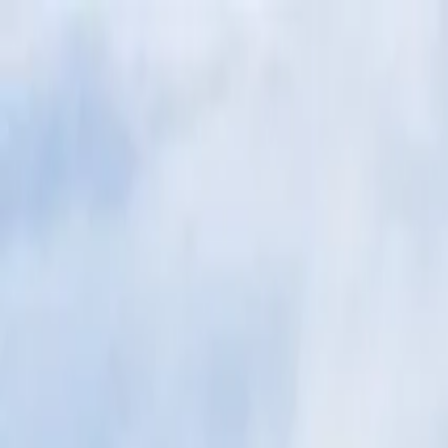
Produits & solutions
Nos services
Savoir & inspiration
Réalisations
À propos de nous
Contact
Belgique
Page d'accueil