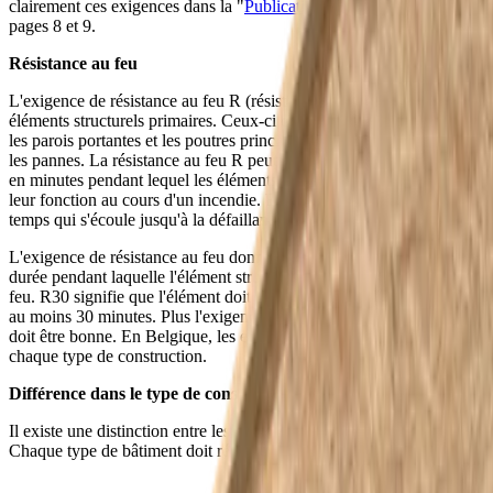
clairement ces exigences dans la "
Publication 2017/02.04"
aux
pages 8 et 9.
Résistance au feu
L'exigence de résistance au feu R (résistance) s'applique aux
éléments structurels primaires. Ceux-ci comprennent les colonnes,
les parois portantes et les poutres principales telles que les fermes et
les pannes. La résistance au feu R peut être décrite comme le temps
en minutes pendant lequel les éléments de construction conservent
leur fonction au cours d'un incendie. En d'autres termes, c'est le
temps qui s'écoule jusqu'à la défaillance de l'élément en question.
L'exigence de résistance au feu donne donc une indication de la
durée pendant laquelle l'élément structurel doit pouvoir résister au
feu. R30 signifie que l'élément doit pouvoir résister au feu pendant
au moins 30 minutes. Plus l'exigence est élevée, plus la résistance
doit être bonne. En Belgique, les exigences sont différentes pour
chaque type de construction.
Différence dans le type de construction
Il existe une distinction entre les bâtiments bas, moyens et hauts.
Chaque type de bâtiment doit répondre à une exigence différente :