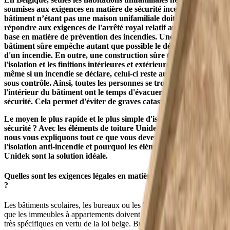
soumises aux exigences en matière de sécurité incendie. Tout
bâtiment n’étant pas une maison unifamiliale doit donc
répondre aux exigences de l'arrêté royal relatif aux normes de
base en matière de prévention des incendies. Une enveloppe de
bâtiment sûre empêche autant que possible le déclenchement
d'un incendie. En outre, une construction sûre (y compris
l'isolation et les finitions intérieures et extérieures) garantit que,
même si un incendie se déclare, celui-ci reste autant que possible
sous contrôle. Ainsi, toutes les personnes se trouvant à
l'intérieur du bâtiment ont le temps d'évacuer les lieux en toute
sécurité. Cela permet d'éviter de graves catastrophes.
Le moyen le plus rapide et le plus simple d'isoler en toute
sécurité ? Avec les éléments de toiture Unidek. Dans cet article,
nous vous expliquons tout ce que vous devez savoir sur
l'isolation anti-incendie et pourquoi les éléments de toiture
Unidek sont la solution idéale.
Quelles sont les exigences légales en matière de sécurité incendie
?
Les bâtiments scolaires, les bureaux ou les bâtiments collectifs tels
que les immeubles à appartements doivent répondre à des exigences
très spécifiques en vertu de la loi belge. Buildwise explique