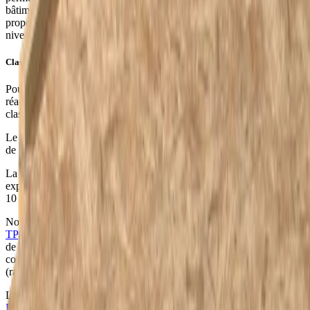
bâtiment sûre et résistante au feu en un rien de temps. Nous
proposons nos éléments de toiture Unidek Aero avec différents
niveaux de classification de réaction et résistance au feu.
Classifications de réaction et de résistance au feu
Pour interpréter correctement la classification Européenne de
réaction au feu, il est essentiel d'expliquer la structure de cette
classification :
Le degré de formation de fumée est exprimé par les classes s0 (pas
de formation de fumée) à s3 (forte formation de fumée).
La formation de gouttelettes (de combustion) est quant à elle
exprimée par les classes d0 (aucune gouttelette ne se forme pendant
10 minutes) à d2 (la formation de gouttelettes est illimitée).
Nos
Unidek Aero Confort
,
Unidek Aero Light RE
et
Unidek Aero
TP
sont composés sur la face intérieure d'un panneau d’aggloméré
de 3 mm et d'une plaque de carton-plâtre intégrée de 12 mm. Cette
combinaison permet d'obtenir une classe de réaction au feu C-s2-d0
(rapport 2021-Efectis-R000509).
La face intérieure de notre élément de toiture
Unidek Aero
Fermacell
est composée d’une
plaque de plâtre fibreux Fermacell de