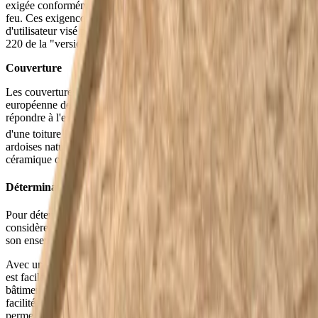
exigée conformément à la classification européenne de réaction au
feu. Ces exigences dépendent du type de bâtiment et du type
d'utilisateur visé par l'arrêté royal du 7 juillet 1994 (voir pages 219 et
220 de la "version coordonnée au 7 décembre 2016").
Couverture
Les couvertures de toit relèvent également de la classification
européenne de réaction au feu. Les couvertures de toit doivent
répondre à l'exigence B
(t1). Cette classe reflète la performance
roof
d'une toiture lorsqu'elle est exposée à un incendie extérieur. Les
ardoises naturelles et les tuiles en béton, en argile cuite, en
céramique ou en acier appartiennent à cette classe.
Détermination du niveau de sécurité incendie
Pour déterminer le degré de sécurité incendie d'un bâtiment, on ne
considère pas les matériaux individuellement, mais la structure dans
son ensemble.
Avec une solution telle que les
éléments de toiture Unidek Aero
, il
est facile et rapide d'améliorer la sécurité incendie structurelle d'un
bâtiment. Grâce à leur haut degré de résistance au feu et à leur
facilité de mise en œuvre, les éléments de toiture Unidek Aero vous
permettent de doter votre projet de construction d'une enveloppe de