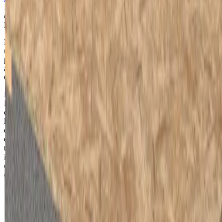
10 mm et d'un panneau d’aggloméré de 3 mm intégré. Cette
combinaison unique permet d'obtenir une classe de réaction au feu
B-s1-d0 (rapport 2021-Efectis-R001077).
Notre
Unidek Aero Metal
est un élément constructif de toiture avec
un noyau en EPS Platinum modifié ignifuge. Spécialement conçu
pour les toitures métalliques. En combinaison avec les accessoires
appropriés, ces éléments de toiture ont une classe de réaction au feu
C-s2-d0.
Notre
Unidek Aero REI 30F
est un élément de toiture certifié
REI30. R représente ici la Résistance mécanique ou force portante,
c’est-à-dire la capacité des structures à conserver leur stabilité sous
l’action du feu, E la capacité d’Etanchéité au feu sans transmission
de flammes et de gaz chauds pouvant s’enflammer sur la face non
exposée. I représente la capacité d’Isolation thermique, c’est à dire la
transmission limitée de la température au travers de l’ouvrage, 30
indique le temps minimum de Résistance, d’Etanchéité et d’Isolation
en minutes, en cas d’incendie. Cet élément de toiture bénéficie
également d’une classification de réaction au feu B-s1-d0.