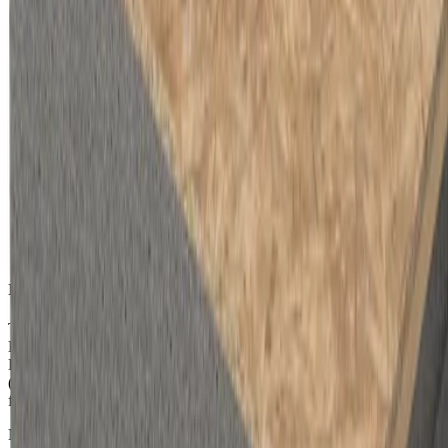
Isolation ignifuge utilisant la qualité SE
Tous les éléments de toiture Unidek Aero ont un noyau isolant en
EPS-SE. La désignation "SE" est une abréviation de "Schwer
Entflammbar" (difficilement inflammable) et "Self Entinguishing"
(auto-extinguible). Le comportement au feu de l'EPS-SE est
fondamentalement différent de celui de l'EPS non ignifuge.
Nous obtenons la qualité SE en utilisant un retardateur de feu qui