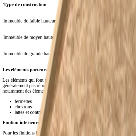
Type de construction
Résistance au feu
Immeuble de faible hauteur (h < 10m)
R30
Immeuble de moyen hauteur (h 10-25m)
R60
Immeuble de grande hauteur (h > 25m)
R120
Les éléments porteurs secondaires
Les éléments qui font partie de la structure secondaire ne doivent
généralement pas répondre à une certaine résistance au feu. Il s'agit
notamment des éléments suivants:
fermettes
chevrons
lattes et contre-lattes
Finition intérieure
Pour les finitions intérieures, une classe de réaction au feu peut être