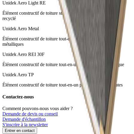
Unidek Aero Light RE
Élément constructif de toiture standard avec un matériau isolant
recyclé
Unidek Aero Metal
Élément constructif de toiture tout-en-un pour zinc et toitures
métalliques
Unidek Aero REI 30F
Élément constructif de toiture tout-en-un thermique et acoustique
Unidek Aero TP
Élément constructif de toiture tout-en-un pour des toitures plates
Contactez-nous
Comment pouvons-nous vous aider ?
Demande de devis ou conseil
Demande d'échantillon
S'inscrire à la newsletter
Entrer en contact