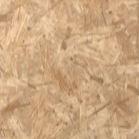
existe plusieurs méthodes. L’isolation d’une toiture inclinée peut se fai
ement isolants, aussi appelés éléments sandwich. Découvrez sur cette 
 pente ?
 CO₂
es/subsides