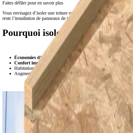
Faites défiler pour en savoir plus
Vous envisagez d’isoler une toiture en pente sur pannes ? Sachez qu’il 
reste l’installation de panneaux de toiture autoportants et thermiqu
Pourquoi isoler votre toiture en
Économies d’énergie
Confort immédiat
: chaleur en hiver, fraîcheur en été
Habitation à l'
épreuve du futur
et réduction des émissions de
Augmentation de la valeur du bien et accès possible à des
prim